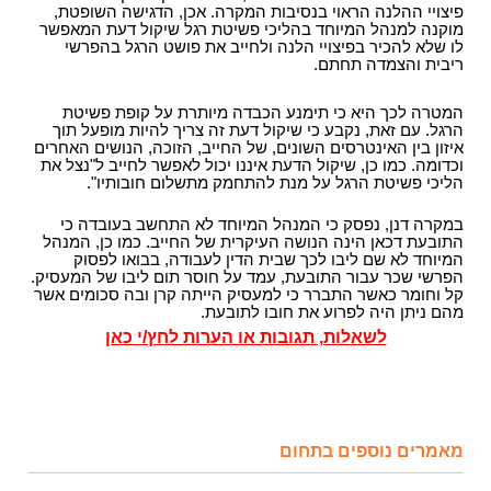
פיצויי ההלנה הראוי בנסיבות המקרה. אכן, הדגישה השופטת,
מוקנה למנהל המיוחד בהליכי פשיטת רגל שיקול דעת המאפשר
לו שלא להכיר בפיצויי הלנה ולחייב את פושט הרגל בהפרשי
ריבית והצמדה תחתם.
המטרה לכך היא כי תימנע הכבדה מיותרת על קופת פשיטת
הרגל. עם זאת, נקבע כי שיקול דעת זה צריך להיות מופעל תוך
איזון בין האינטרסים השונים, של החייב, הזוכה, הנושים האחרים
וכדומה. כמו כן, שיקול הדעת איננו יכול לאפשר לחייב ל"נצל את
הליכי פשיטת הרגל על מנת להתחמק מתשלום חובותיו".
במקרה דנן, נפסק כי המנהל המיוחד לא התחשב בעובדה כי
התובעת דכאן הינה הנושה העיקרית של החייב. כמו כן, המנהל
המיוחד לא שם ליבו לכך שבית הדין לעבודה, בבואו לפסוק
הפרשי שכר עבור התובעת, עמד על חוסר תום ליבו של המעסיק.
קל וחומר כאשר התברר כי למעסיק הייתה קרן ובה סכומים אשר
מהם ניתן היה לפרוע את חובו לתובעת.
לשאלות, תגובות או הערות לחץ/י כאן
מאמרים נוספים בתחום