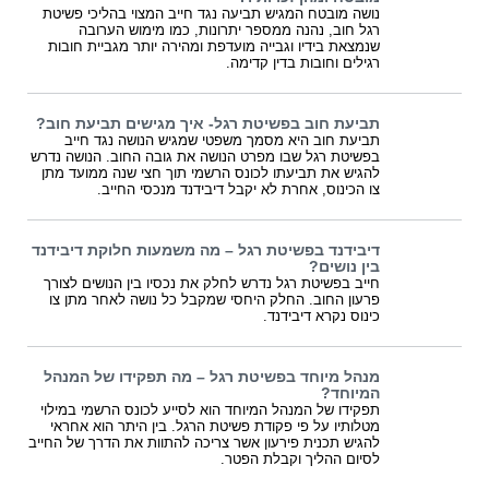
נושה מובטח המגיש תביעה נגד חייב המצוי בהליכי פשיטת
רגל חוב, נהנה ממספר יתרונות, כמו מימוש הערובה
שנמצאת בידיו וגבייה מועדפת ומהירה יותר מגביית חובות
רגילים וחובות בדין קדימה.
תביעת חוב בפשיטת רגל- איך מגישים תביעת חוב?
תביעת חוב היא מסמך משפטי שמגיש הנושה נגד חייב
בפשיטת רגל שבו מפרט הנושה את גובה החוב. הנושה נדרש
להגיש את תביעתו לכונס הרשמי תוך חצי שנה ממועד מתן
צו הכינוס, אחרת לא יקבל דיבידנד מנכסי החייב.
דיבידנד בפשיטת רגל – מה משמעות חלוקת דיבידנד
בין נושים?
חייב בפשיטת רגל נדרש לחלק את נכסיו בין הנושים לצורך
פרעון החוב. החלק היחסי שמקבל כל נושה לאחר מתן צו
כינוס נקרא דיבידנד.
מנהל מיוחד בפשיטת רגל – מה תפקידו של המנהל
המיוחד?
תפקידו של המנהל המיוחד הוא לסייע לכונס הרשמי במילוי
מטלותיו על פי פקודת פשיטת הרגל. בין היתר הוא אחראי
להגיש תכנית פירעון אשר צריכה להתוות את הדרך של החייב
לסיום ההליך וקבלת הפטר.