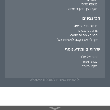
משפט פלילי
מקרקעין ונדלן בישראל
הכי נצפים
חובות בדין קדימה
צו כינוס נכסים
הפטר - מה זה אומר?
איך להגיש בקשה לפשיטת רגל
שירותים ומידע נוסף
פניה אל עו"ד
מפת האתר
תקנון האתר
כל הזכויות שמורות ל What2do.il 2004