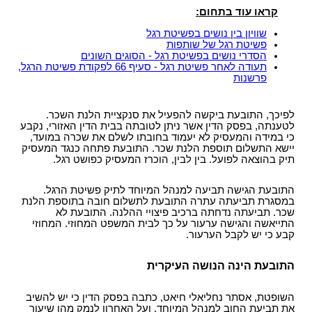
קראו עוד בתחום:
שוויון בין נושים בפשיטת רגל
פשיטת רגל של שותפות
הסדרי נושים בפשיטת רגל - הסוגים השונים
תעודה לאחר פשיטת רגל - סעיף 66 לפקודת פשיטת הרגל,
פרשנות
לפיכך, התובעת ביקשה להפעיל את סנקציית הלנת השכר.
לטענתה, בפסק הדין אשר ניתן לטובתה בבית הדין האזורי, נקבע
כי במידה והמעסיק לא יעמוד בחובתו לשלם את שכרה במועד,
יישא התשלום תוספת הלנת שכר. התובעת פתחה כנגד המעסיק
תיק בהוצאה לפועל. בין לבין, הוכרז המעסיק כפושט רגל.
התובעת הגישה תביעה למנהל המיוחד לתיק פשיטת הרגל.
במסגרת תביעתה עתרה התובעת לתשלום חובה בתוספת הלנת
שכר. תביעתה נדחתה ברכיב פיצויי ההלנה. התובעת לא
התייאשה והגישה ערעור על כך לבית המשפט המחוזי. המחוזי
קבע כי יש לקבל הערעור.
התובעת הינה הנושה העיקרית
השופטת, אסתר נחליאלי חיאט, כתבה בפסק הדין כי יש להשיב
את תביעת החוב למנהל המיוחד, ועל האחרון לנמק מהו שיעור