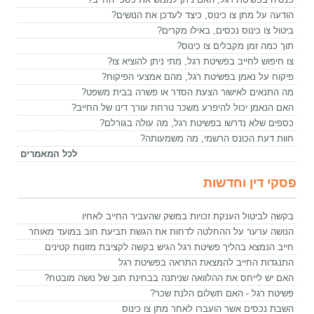
הודעה על מתן צו כינוס, כיצד לעדכן את הנושים?
ביטול צו כינוס נכסים, באילו מקרים?
תוך כמה זמן מקבלים צו כינוס?
צו חיפוש לחייב בפשיטת רגל, מתי ניתן להוציא צו?
פיקוח על נאמן בפשיטת רגל, מהם אמצעי הפיקוח?
מה התנאים לאישור הצעת הסדר או פשרה בבית משפט?
האם הנאמן יכול להיפרע משכר טרחת עורך דינו של החייב?
כספים שלא נדרשו בפשיטת רגל, מה עולה בגורלם?
חוות דעת הכונס הרשמי, מה משמעותה?
לכל המאמרים
פסקי דין וחדשות
בקשה לביטול הענקת זכויות במשק שהעביר החייב לאחיו
הנושה ערער על ההחלטה לדחות את הגשת תביעת חוב במועד מאוחר
חייב הנמצא בהליך פשיטת רגל הגיש בקשה לקציבת מזונות קטינים
התנגדות החייב להמצאת התראה בפשיטת רגל
האם יש לייחס את ההלוואה שניתנה בבחינת חוב של נושה מובטח?
פשיטת רגל - האם תשלום הלנת שכר?
השבת נכסים אשר הועברו לאחר מתן צו כינוס