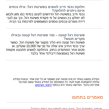
חלוקת נכסי חייב לנושים בפשיטת רגל: אילו נכסים
אינם ניתנים לחלוקה?
נכסי חייב בפשיטת רגל הדרושים לקיום בסיסי כמו מזון ולבוש
לא יחולקו בין הנושים על פי פקודת פשיטת רגל, וכך גם לגבי
דירת מגורים ונכסים נוספים המשמשים לפרנסת בני הבית.
פשיטת רגל קטנה – מהי פשיטת רגל קטנה ובאילו
מקרים תוגש?
פשיטת רגל קטנה היא הליך מקוצר של פשיטת רגל, כאשר
ערך נכסי החייב אינו עולה על סך של 10,000 שקלים, או
סכום אחר המתעדכן בחוק, והחלוקה לנושים תתבצע מקופת
פשיטת רגל באמצעות דיבידנד אחד בלבד.
המידע המוצג באתר זה אינו מהווה יעוץ משפטי או כל יעוץ אחר. נכונות המידע
עלולה להשתנות מעת לעת. כל המסתמך על המידע באתר עושה זאת על
אחריותו בלבד. הגלישה באתר היא בכפוף
לתנאי השימוש
.
מאמרים בתחום
פנסיה בפשיטת רגל, האם ניתן לממש את כספי החייב?