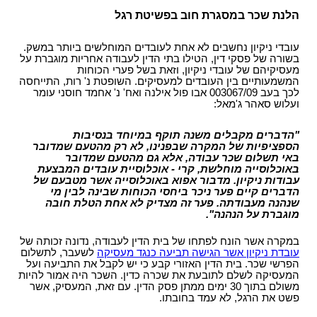
הלנת שכר במסגרת חוב בפשיטת רגל
עובדי ניקיון נחשבים לא אחת לעובדים המוחלשים ביותר במשק.
בשורה של פסקי דין, הטילו בתי הדין לעבודה אחריות מוגברת על
מעסיקיהם של עובדי ניקיון, וזאת בשל פערי הכוחות
המשמעותיים בין העובדים למעסיקים. השופטת נ' רות, התייחסה
לכך בעב 003067/09 אבו פול אילנה ואח' נ' אחמד חוסני עומר
ועלוש סאהר ג'מאל:
"הדברים מקבלים משנה תוקף במיוחד בנסיבות
הספציפיות של המקרה שבפנינו, לא רק מהטעם שמדובר
באי תשלום שכר עבודה, אלא גם מהטעם שמדובר
באוכלוסייה מוחלשת, קרי - אוכלוסיית עובדים המבצעת
עבודות ניקיון. מדבור אפוא באוכלוסייה אשר מטבעם של
הדברים קיים פער ניכר ביחסי הכוחות שבינה לבין מי
שנהנה מעבודתה. פער זה מצדיק לא אחת הטלת חובה
מוגברת על הנהנה".
במקרה אשר הונח לפתחו של בית הדין לעבודה, נדונה זכותה של
עובדת ניקיון אשר הגישה תביעה כנגד מעסיקה
לשעבר, לתשלום
הפרשי שכר. בית הדין האזורי קבע כי יש לקבל את התביעה ועל
המעסיקה לשלם לתובעת את שכרה כדין. השכר היה אמור להיות
משולם בתוך 30 ימים ממתן פסק הדין. עם זאת, המעסיק, אשר
פשט את הרגל, לא עמד בחובתו.