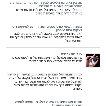
מה בין הקפאת הליכים לבין חדלות פירעון בעריכת
הסדר פשרה באסיפות נושים?
ההבדל העיקרי בין הקפאת הליכים לבין חדלות פירעון
בעריכת הסדר פשרה באסיפות נושים...
בקשה למינוי כונס נכסים זמני הייתה למעשה ניסיון
לעקוף זכות עיכבון
האם בית המשפט יקבל בקשה למינוי כונס נכסים לשם
רישום זכויות במקרקעין, או שמא מדובר בניסיון לעקוף את
זכות העיכבון?
צו כינוס נכסים
מהו צו כינוס נכסים? מהי משמעותו של צו לכינוס נכסים
מבחינת הנושה והחייב? מהו עיכוב הליכים?
גביית חובות של עובדים ממעסיק בתביעת דין קדימה
עובד שפוטר מעבודתו בשל מצבו הכלכלי הקשה של העסק,
ולא קיבל את שכרו, רשאי לגבות את השכר בדין קדימה,
ולקבל באותה דרך את זכויותיו הסוציאליות לרבות פיצויי
פיטורין.
נושים מובטחים בפשיטת רגל- מי נחשב לנושה
מובטח ומהן זכויותיו?