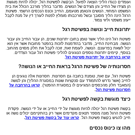
ועומדים כנגדו הליכי הוצאה לפועל. הבקשה לפשיטת רגל, יכולה להיות מוגשת
הן מצידו של החייב והן מצידם של הנושים. מדובר בהליך מורכב הכולל את בית
המשפט המחוזי, הנושים והנאמן מטעמם, החייב וכונס הנכסים הרשמי. פשיטת
הרגל הינה הליך מסובך ובשל מורכבותו מומלץ לפנות לעורך דין על מנת לקבל
ייעוץ משפטי וליווי צמוד.
יתרונות חייב ונושה בפשיטת רגל
פשיטת רגל הינו הליך אשר טומן בחובו יתרונות שונים, הן עבור החייב והן עבור
הנושה. מבחינת החייב, מדובר בהזדמנות לזכות בהפטר מחובות אשר אין הוא
יכול לשאת בפרעונם. הנושה, לעומת זאת, זוכה לקבל את חלק מסוים מהחוב.
בנוסף, קיימים יתרונות נוספים הנוגעים להליכי פשיטת רגל עבור הצדדים.
קראו בהרחבה על יתרונות פשיטת רגל
.
חסרונותיה של פשיטת הרגל בראות החייב או הנושה?
פשיטת רגל, עם זאת, טומנת בחובה גם חסרונות. חסרונות אלה נוגעים הן
לחייב (אשר נדרש להתמודד עם סנקציות שונות במסגרת ההליך) והן לנושה
(המאבד חלק מהכספים המגיעים לו במסגרת ההפטר).
קראו בהרחבה על
חסרונות פשיטת רגל
.
כיצד מוגשת בקשה לפשיטת רגל
בקשת פשיטת רגל יכולה להיות מוגשת על ידי החייב או על ידי הנושה. פקודת
פשיטת הרגל מונה מספר תנאים מקדימים אשר רק בהתקיימם יכולים נושה או
חייב להגיש בקשת פשיטת רגל.
קראו עוד על בקשת פשיטת רגל
.
מהו צו כינוס נכסים