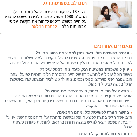
תום לב בפשיטת רגל
סעיף 18ה לפקודת פשיטת הרגל (נוסח חדש),
התש"ם-1980 מעניק סמכות לבית המשפט להכריז
על חייב כפושט רגל או לדחות את בקשתו על פי
מבחן תום הלב...
לכתבה המלאה
מאמרים אחרונים
פנסיה בפשיטת רגל, האם ניתן לממש את כספי החייב?
כספים שהצטברו בקרן פנסיה המיועדים לתשלום קצבה ולא לתשלום חד פעמי,
לא ניתנים למימוש במסגרת הליך פשיטת רגל לפני שהגיע החייב לגיל פרישה.
עיקול משכורת בפשיטת רגל, כיצד ניתן לבטל עיקול?
כאשר הוטל עיקול על המשכורת של חייב במסגרת הליכי הוצאה לפועל, עקב
חוב שנוצר לפני מועד צו כינוס נכסים, ניתן להגיש לבית המשפט שדן בפשיטת
הרגל בקשה לביטול העיקול.
הודעה על מתן צו כינוס, כיצד לעדכן את הנושים?
הודעה על מתן צו כינוס מפורסמת ברשומות שהן פרסום רשמי של המדינה
ובעיתונות ומפרטת את שם החייב, כתובתו ומשלח ידו, יום מתן הצו, בית המשפט
שנתן את הצו ותאריך הבקשה.
בקשה חוזרת לפשיטת רגל, מהם התנאים?
חייב אשר הגיש בקשה לפשיטת רגל ובקשתו נדחתה על ידי הכונס הרשמי או על
ידי בית המשפט רשאי להגיש בקשה חוזרת בהתאם להוראות פקודת פשיטת
הרגל.
חוב מזונות לאחר קבלת הפטר