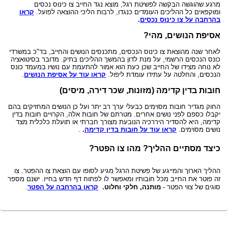
מרגע שהוגשה הבקשה לפשיטת רגל, מוצא נגד החייב צו כינוס נכסים
ומוקפאים כל ההליכים העומדים כנגדו, לרבות הליכי ההוצאה לפועל.
קראו
בהרחבה על צו כינוס נכסים
.
אסיפת הנושים, מהי?
לאחר שנה מהוצאת צו כינוס הנכסים, מתכנסים הנושים והחייב, בד"כ במשרדי
כונס הנכסים הרשמי, על מנת לדון בהמשך ההליכים בתיק. מדובר בסיטואציה
לא נוחה מצידו של החייב שכן כעת הוא אמור להתעמת עם נושיו במעמד כונס
הנכסים, והחלטה על עתידו עומדת ליפול.
קראו עוד על אסיפת הנושים
.
חובות בדין קדימה (מזונות, שכר דירה, מיסים)
החוק מגדיר חובות מסוימים כבעלי ערך רב יתר ועל כן הנושים המחזיקים בהם
יקבלו כספם לפני נושים אחרים. מטרתם של חובות אלה, הקרויים חובות בדין
קדימה, היא להסדיר היררכיה הנובעת מצורך חברתי או תועלת כלכלית מצד
נושים מסוימים.
קראו עוד על חובות בדין קדימה
.
.
כיצד מסתיים ההליך? מהו צו הפטר?
ההליך הארוך והמייגע של פשיטת הרגל מגיע לסופו עם הוצאת צו ההפטר. צו
זה פוטר את החייב מכל חובותיו ומאפשר לו לפתוח דף חדש בחייו.
ישנם מספר
סוגים של צווי הפטר -
מותנה, חלקי וחלוט.
קראו בהרחבה על הפטר
.