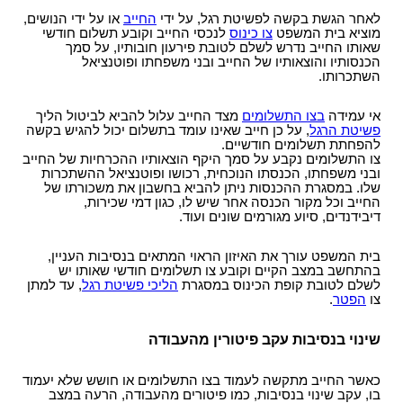
לאחר הגשת בקשה לפשיטת רגל, על ידי
החייב
או על ידי הנושים,
מוציא בית המשפט
צו כינוס
לנכסי החייב וקובע תשלום חודשי
שאותו החייב נדרש לשלם לטובת פירעון חובותיו, על סמך
הכנסותיו והוצאותיו של החייב ובני משפחתו ופוטנציאל
השתכרותו.
אי עמידה
בצו התשלומים
מצד החייב עלול להביא לביטול הליך
פשיטת הרגל
, על כן חייב שאינו עומד בתשלום יכול להגיש בקשה
להפחתת תשלומים חודשיים.
צו התשלומים נקבע על סמך היקף הוצאותיו ההכרחיות של החייב
ובני משפחתו, הכנסתו הנוכחית, רכושו ופוטנציאל ההשתכרות
שלו. במסגרת ההכנסות ניתן להביא בחשבון את משכורתו של
החייב וכל מקור הכנסה אחר שיש לו, כגון דמי שכירות,
דיבידנדים, סיוע מגורמים שונים ועוד.
בית המשפט עורך את האיזון הראוי המתאים בנסיבות העניין,
בהתחשב במצב הקיים וקובע צו תשלומים חודשי שאותו יש
לשלם לטובת קופת הכינוס במסגרת
הליכי פשיטת רגל
, עד למתן
צו
הפטר
.
שינוי בנסיבות עקב פיטורין מהעבודה
כאשר החייב מתקשה לעמוד בצו התשלומים או חושש שלא יעמוד
בו, עקב שינוי בנסיבות, כמו פיטורים מהעבודה, הרעה במצב