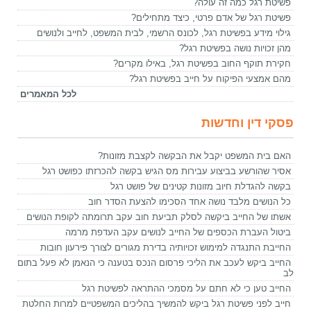
פשיטת רגל כמה זה עולה?
פשיטת רגל של אדם פרטי, כיצד מתחילים?
גילוי מידע בפשיטת רגל, לכונס הרשמי, לבית המשפט, לחייב ולנושים
מהן זכויות נושה בפשיטת רגל?
חקירת תוקף החוב בפשיטת רגל, באילו מקרים?
מהם אמצעי הפיקוח על חייב בפשיטת רגל?
לכל המאמרים
פסקי דין וחדשות
האם בית המשפט יקבל את הבקשה לקצבת מזונות?
אסיר שהורשע בביצוע עבירות מס הגיש בקשה להכרזתו כפושט רגל
בקשה להגדלת חיוב מזונות קטינים של פושט רגל
כל הנושים מלבד נושה אחד הסכימו להצעת הסדר חוב
אשתו של החייב ביקשה לסלק תביעת חוב עקב תרומתה לקופת הנושים
ביטול העברת הכספים של החייב לנושים עקב העדפת מרמה
החייבת התנגדה למימוש זכויותיה בדירת מגורים לצורך פירעון חובות
החייב ביקש לעכב את הליכי פרסום הנכס בטענה כי הנאמן לא פעל בתום
לב
החייב טען כי לא חתם על מסמכי ההתראה לפשיטת רגל
חייב לפני פשיטת רגל ביקש להמשיך בהליכים המשפטיים למרות החלטת