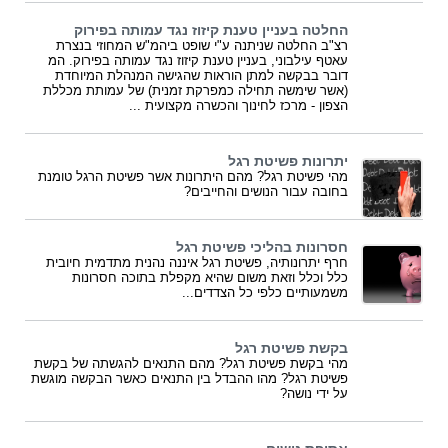
החלטה בעניין טענת קיזוז נגד עמותה בפירוק
רצ"ב החלטה שניתנה ע"י שופט ביהמ"ש המחוזי בנצרת
עאטף עילבוני, בעניין טענת קיזוז נגד עמותה בפירוק. המ
דובר בבקשה למתן הוראות שהגישה המנהלת המיוחדת
(אשר שימשה תחילה כמפרקת זמנית) של עמותת מכללת
הצפון - מרכז לחינוך והכשרה מקצועית ...
יתרונות פשיטת רגל
מהי פשיטת רגל? מהם היתרונות אשר פשיטת הרגל טומנת
בחובה עבור הנושים והחייבים?
חסרונות בהליכי פשיטת רגל
חרף יתרונותיה, פשיטת רגל איננה נהנית מתדמית חיובית
כלל וכלל וזאת משום שהיא מקפלת בתוכה חסרונות
משמעותיים כלפי כל הצדדים...
בקשת פשיטת רגל
מהי בקשת פשיטת רגל? מהם התנאים להגשתה של בקשת
פשיטת רגל? מהו ההבדל בין התנאים כאשר הבקשה מוגשת
על ידי נושה?