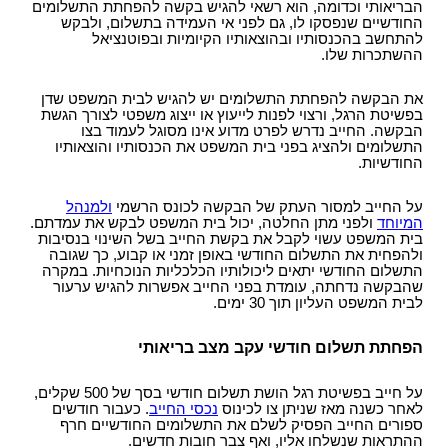
הבריאותי וכדומה, הוא רשאי להגיש בקשה להפחתת התשלומים
החודשיים שנפסקו לו, גם לפני אי העמידה בתשלום, ולבקש
להתחשב בהכנסותיו ובהוצאותיו הקיומיות ובפוטנציאל
ההשתכרות שלו.
את הבקשה להפחתת התשלומים יש להגיש לבית המשפט שדן
בפשיטת הרגל, ורצוי לפנות לייעוץ או ייצוג משפטי לצורך הגשת
הבקשה. החייב נדרש לפרט מדוע אינו מסוגל לעמוד בצו
התשלומים ולהציג בפני בית המשפט את הכנסותיו והוצאותיו
החודשיות.
על החייב למסור העתק של הבקשה לכונס הרשמי
ולמנהל
המיוחד
ולפני מתן החלטה, יכול בית המשפט לבקש את עמדתם.
בית המשפט עשוי לקבל את בקשת החייב בשל השינוי בנסיבות
ולהפחית את התשלום החודשי באופן זמני או קבוע, כך שגובה
התשלום החודשי יתאים ליכולותיו הכלכליות הנוכחיות. במקרה
שהבקשה נדחתה, עומדת בפני החייב אפשרות להגיש ערעור
לבית המשפט העליון תוך 30 ימים.
הפחתת תשלום חודשי עקב מצב בריאותי
על חייב בפשיטת רגל הושת תשלום חודשי בסך של 500 שקלים,
לאחר כשנה מאז שניתן צו לכינוס
נכסי החייב
. כעבור חודשים
ספורים החייב הפסיק לשלם את התשלומים החודשיים חרף
ההתראות שנשלחו אליו, ואף צבר חובות חדשים.