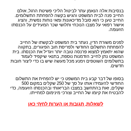
בנסיבות אלה הנאמן עתר לביטול הליכי פשיטת הרגל, אולם
החייב פנה לבית המשפט והגיש בקשה להפחתת התשלומים.
החייב טען כי הוא סובל מדיכאונות ומאי נוחות נפשית, והציג
אישור רפואי על מצבו הנוכחי ותלושי שכר המעידים על הכנסתו
הזעומה.
לפנים משורת הדין, נעתר בית המשפט לבקשתו של החייב
להפחתת התשלום החודשי ולפריסת חוב הפיגורים, בתקווה
שהוא יתאמץ למצוא פרנסה טובה יותר ויגדיל את הכנסתו. בית
המשפט נתן לחייב הזדמנות נוספת, בתנאי שיקפיד לעמוד
בתשלומים השוטפים וימנע מכל מעשה שיש בו כדי ליצור חובות
חדשים.
בסופו של דבר קבע בית המשפט כי יש להפחית את התשלום
החודשי להעמידו אותו על סך של 250 שקלים במקום 500
שקלים, זאת בהתחשב במצבו הבריאותי ובהכנסתו הזעומה, כדי
להבטיח את קיומו של החייב וצורכי מינימום למחייתו.
לשאלות, תגובות או הערות לחץ/י כאן