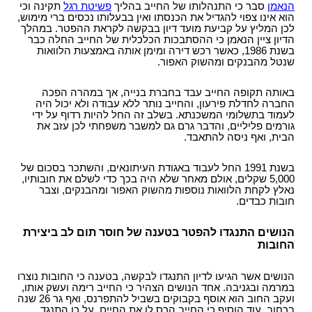
הנאמן
סבר כי התנהלותו של החייב בהליך
פשיטת רגל
תקינה וכי
הוא אינו צפוי להגדיל את הכנסתו ואין בבעלותו נכסים ברי מימוש,
לכן המליץ על קביעת מועד דיון בבקשה לקראת ההפטר. במהלך
הדיון ציין הנאמן כי ההסתבכות הכלכלית של החייב החלה כבר
בשנת 1986, כאשר רכש דירה ומימן אותה באמצעות הלוואות
שנטל מהבנקים ומהשוק האפור.
באותה תקופה החייב עבד בחברת בנייה, אך במהרה הפכה
החברה לחדלת פירעון, והחייב נותר ללא עבודה ולא יכול היה
לעמוד בתשלומי המשכנתא. בשלב זה החל להיות רדוף על ידי
גורמים פליליים, והדבר גרם גם למשבר משפחתי לכן עזב את
הבית, ואף ניסה להתאבד.
בשנת 1991 החל לעבוד באגודת העיתונאים, והשתכר בסכום של
5,000 שקלים, אולם מאחר שלא היה בכך כדי לשלם את חובותיו,
נאלץ לקחת הלוואות נוספות מהשוק האפור ומהבנקים, וצבר
חובות כבדים.
הנושים התנגדו להפטר בטענה של חוסר תום לב ביצירת
החובות
הנושים אשר הגיעו לדיון התנגדו לבקשה, בטענה כי החובות נוצרו
במרמה ובגניבה. אחד הנושים הצהיר כי החייב רימה ועשק אותו,
ועקב החוב הוא אוסף בקבוקים בשביל להתפרנס, ואף גר 26 שנה
ברחוב. עוד הוסיף כי החייב הרס לו את החיים, על כן התנגד