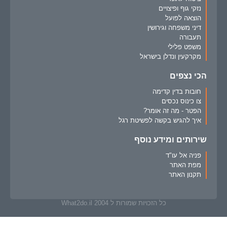
נזקי גוף ופיצויים
הוצאה לפועל
דיני משפחה וגירושין
תעבורה
משפט פלילי
מקרקעין ונדלן בישראל
הכי נצפים
חובות בדין קדימה
צו כינוס נכסים
הפטר - מה זה אומר?
איך להגיש בקשה לפשיטת רגל
שירותים ומידע נוסף
פניה אל עו"ד
מפת האתר
תקנון האתר
כל הזכויות שמורות ל What2do.il 2004