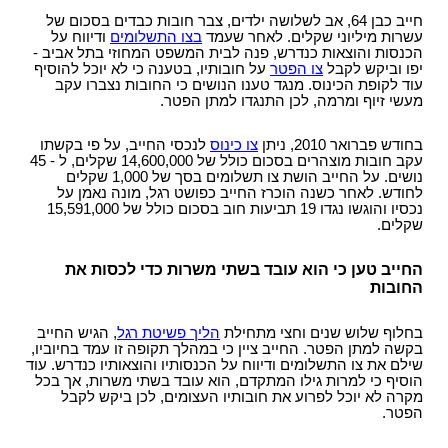
חייב כבן 64, אב לשלושה ילדים, צבר חובות כבדים בסכום של
עשרות מיליוני שקלים. לאחר שעמד
בצו התשלומים
ודיווח על
הכנסות והוצאות כנדרש, פנה לבית המשפט המחוזי בתל אביב -
יפו וביקש לקבל
צו הפטר
על חובותיו, בטענה כי לא יוכל להוסיף
עוד לקופת הכינוס. מנגד טענו הנושים כי החובות נצברו עקב
מעשי זיוף ומרמה, לכן התנגדו למתן הפטר.
בחודש פברואר 2010, ניתן
צו כינוס
לנכסי החייב, על פי בקשתו
עקב חובות מוצהרים בסכום כולל של 14,600,000 שקלים, ל - 45
נושים. על החייב הושת צו תשלומים בסך של 1,000 שקלים
לחודש. לאחר כשנה הוכרז החייב כפושט רגל, מונה נאמן על
נכסיו והוגשו נגדו 19 תביעות חוב בסכום כולל של 15,591,000
שקלים.
החייב טען כי הוא עובד בשתי משרות כדי לכסות את
החובות
בחלוף שלוש שנים וחצי מתחילת
הליך פשיטת רגל
, הגיש החייב
בקשה למתן הפטר. החייב ציין כי במהלך תקופה זו עמד בחיוביו,
שילם את צו התשלומים ודיווח על הכנסותיו והוצאותיו כנדרש. עוד
הוסיף כי למרות גילו המתקדם, הוא עובד בשתי משרות, אך בכל
מקרה לא יוכל לפרוע את חובותיו העצומים, לכן ביקש לקבל
הפטר.