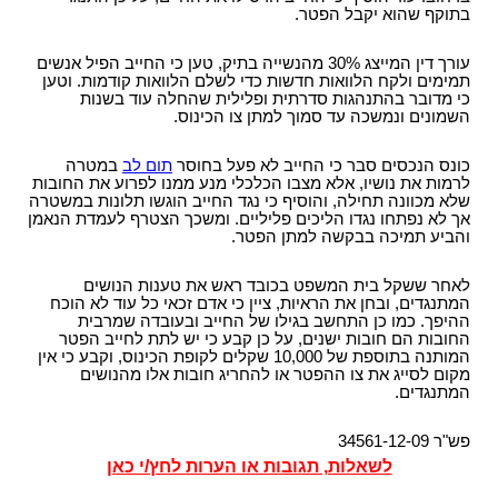
בתוקף שהוא יקבל הפטר.
עורך דין המייצג 30% מהנשייה בתיק, טען כי החייב הפיל אנשים
תמימים ולקח הלוואות חדשות כדי לשלם הלוואות קודמות. וטען
כי מדובר בהתנהגות סדרתית ופלילית שהחלה עוד בשנות
השמונים ונמשכה עד סמוך למתן צו הכינוס.
כונס הנכסים סבר כי החייב לא פעל בחוסר
תום לב
במטרה
לרמות את נושיו, אלא מצבו הכלכלי מנע ממנו לפרוע את החובות
שלא מכוונה תחילה, והוסיף כי נגד החייב הוגשו תלונות במשטרה
אך לא נפתחו נגדו הליכים פליליים. ומשכך הצטרף לעמדת הנאמן
והביע תמיכה בבקשה למתן הפטר.
לאחר ששקל בית המשפט בכובד ראש את טענות הנושים
המתנגדים, ובחן את הראיות, ציין כי אדם זכאי כל עוד לא הוכח
ההיפך. כמו כן התחשב בגילו של החייב ובעובדה שמרבית
החובות הם חובות ישנים, על כן קבע כי יש לתת לחייב הפטר
המותנה בתוספת של 10,000 שקלים לקופת הכינוס, וקבע כי אין
מקום לסייג את צו ההפטר או להחריג חובות אלו מהנושים
המתנגדים.
פש"ר 34561-12-09
לשאלות, תגובות או הערות לחץ/י כאן