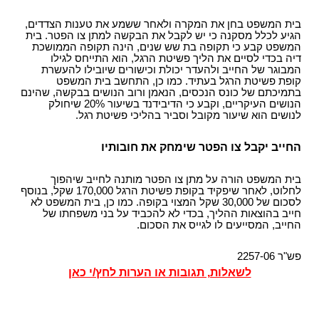
בית המשפט בחן את המקרה ולאחר ששמע את טענות הצדדים,
הגיע לכלל מסקנה כי יש לקבל את הבקשה למתן צו הפטר. בית
המשפט קבע כי תקופה בת שש שנים, הינה תקופה הממושכת
דיה בכדי לסיים את הליך פשיטת הרגל, הוא התייחס לגילו
המבוגר של החייב ולהעדר יכולת וכישורים שיובילו להעשרת
קופת פשיטת הרגל בעתיד. כמו כן, התחשב בית המשפט
בתמיכתם של כונס הנכסים, הנאמן ורוב הנושים בבקשה, שהינם
הנושים העיקריים, וקבע כי הדיבידנד בשיעור 20% שיחולק
לנושים הוא שיעור מקובל וסביר בהליכי פשיטת רגל.
החייב יקבל צו הפטר שימחק את חובותיו
בית המשפט הורה על מתן צו הפטר מותנה לחייב שיהפוך
לחלוט, לאחר שיפקיד בקופת פשיטת הרגל 170,000 שקל, בנוסף
לסכום של 30,000 שקל המצוי בקופה. כמו כן, בית המשפט לא
חייב בהוצאות ההליך, בכדי לא להכביד על בני משפחתו של
החייב, המסייעים לו לגייס את הסכום.
פש"ר 2257-06
לשאלות, תגובות או הערות לחץ/י כאן