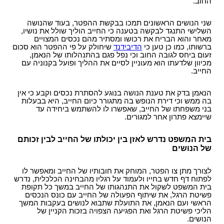
החוב.
שני הנושים הראשונים תמכו בבקשת ההפטר, בעוד שהנושה
השלישי התנגד לבקשה בטענה כי החייב הוליך שולל את נושיו,
מאחר והוא הבריח את רכושו ומסתיר מהם נכסים המצויים
ברשותו, כמו כן טען כי
הדיבידנד
שיחולק על פי ההפטר הוא סכום
זעום ביחס לגובה החוב וכי נפל פגם בהתנהלותו של הנאמן,
מכיוון שלדעתו הוא מעוניין לסיים את ההליך ופועל בקנוניה עם
החייב.
הנאמן בדק את טענת הנושה בנוגע להסתרת נכסים וקבע כי אין
בה ממש וכי דירת הנופש בה מתגורר כיום החייב, היא בבעלות
בני משפחתו של החייב, שאפשרו לו להשתמש ביחידה עד
שיימצא פתרון אחר למגורים.
בית המשפט נדרש לאזן בין יכולתו של החייב לבין זכותם
של הנושים
לצורך מתן צו הפטר, המוחק את חובותיו של החייב ומאפשר לו
לפתוח דף חדש בחייו ולעמוד על רגליו מהבחינה הכלכלית, נדרש
בית המשפט לשקול את התנהגותו של החייב במשך כל תקופת
פשיטת הרגל, את שיתוף הפעולה של החייב עם כונס הנכסים
הראשי ועם הנאמן, את התועלת שתבוא לנושים בעקבות המשך
הליכי פשיטת הרגל ואת הפגיעה הצפויה בזכות הקניין של
הנושים.