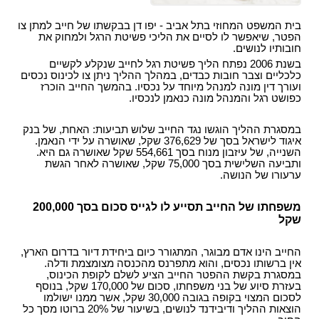
בית המשפט המחוזי בתל אביב - יפו דן בבקשתו של חייב למתן צו
הפטר, שיאפשר לו לסיים את הליכי פשיטת הרגל ולמחוק את
חובותיו לנושים.
בשנת 2006 נפתח הליך פשיטת רגל לחייב שנקלע לקשיים
כלכליים וצבר חובות כבדים, במהלך ההליך ניתן צו לכינוס נכסים
ועורך דין מונה למנהל מיוחד על נכסיו. בהמשך החייב הוכרז
כפושט רגל והמנהל מונה כנאמן לנכסיו.
במסגרת ההליך הוגשו נגד החייב שלוש תביעות: האחת, של בנק
איגוד לישראל בסך של 376,629 שקל, שאושרה על ידי הנאמן.
השנייה, של עיזבון מנוח בסך 554,661 שקל שאושרה גם היא.
ותביעה השלישית בסך 75,000 שקל, שאושרה לאחר הגשת
ערעורו של הנושה.
משפחתו של החייב תסייע לו לגייס סכום בסך 200,000
שקל
החייב הינו אדם מבוגר, המתגורר כיום ביחידת דיור בדרום הארץ,
אין ברשותו נכסים, והוא מתפרנס מהכנסה מצומצמת ודלה.
במסגרת בקשת ההפטר החייב הציע לשלם לקופת הכינוס,
בעזרת סיוע של בני משפחתו, סכום של 170,000 שקל, בנוסף
לסכום המצוי בקופה בגובה 30,000 שקל, אשר ממנו ישולמו
הוצאות ההליך ודיבידנד לנושים, בשיעור של 20% ברוטו מסך כל