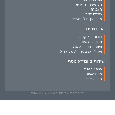
דיני משפחה וגירושין
תעבורה
משפט פלילי
מקרקעין ונדלן בישראל
הכי נצפים
חובות בדין קדימה
צו כינוס נכסים
הפטר - מה זה אומר?
איך להגיש בקשה לפשיטת רגל
שירותים ומידע נוסף
פניה אל עו"ד
מפת האתר
תקנון האתר
כל הזכויות שמורות ל What2do.il 2004