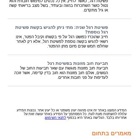
פשיטת רגל, כאשר לחייב אין כל נכסים למימוש חובותיו והוא
נטול כושר השתכרות בהווה ובעתיד, בשל מצב בריאותי קשה
או גיל מתקדם.
פשיטת רגל שניה: מתי ניתן להגיש בקשת פשיטת
רגל נוספת?
חייב שהוכרז כפושט רגל על פי בקשתו וקיבל הפטר, אינו
רשאי להגיש בקשה נוספת לפשיטת רגל, אלא רק לאחר
שחלפו חמש שנים מיום מתן ההפטר.
תביעת חוב מזונות בפשיטת רגל
תביעת חוב מזונות מוגשת עם שאר תביעות החוב של
הנושים, אולם חוב מזונות הוא חוב בדין קדימה, אשר זוכה
לעדיפות על פני חובות אחרים.
המידע המוצג באתר זה אינו מהווה יעוץ משפטי או כל יעוץ אחר. נכונות המידע
עלולה להשתנות מעת לעת. כל המסתמך על המידע באתר עושה זאת על
אחריותו בלבד. הגלישה באתר היא בכפוף
לתנאי השימוש
.
מאמרים בתחום