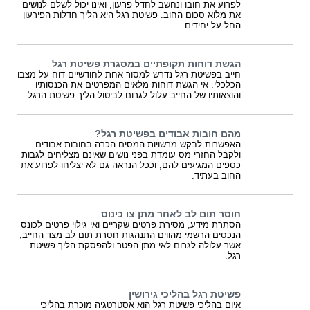
לפרוע את חובו ונחשב לחדל פרעון, ואינו יכול לשלם לנושים
את מלוא סכום החוב. פשיטת רגל היא הליך חדלות הפירעון
החל על יחידים
הגשת דוחות תקופתיים במסגרת פשיטת רגל
חייב בפשיטת רגל נדרש למסור אחת לחודשיים דוח על מצבו
הכלכלי. אי הגשת דוחות מלאים המפרטים את הכנסותיו
והוצאותיו של החייב עלול לגרום לביטול הליך פשיטת הרגל.
מהם חובות אבודים בפשיטת רגל?
האפשרות לבקש מרשויות המסים הכרה בחובות אבודים
ולקבל החזרי מס עומדת בפני נושים שאינם מצליחים לגבות
כספים המגיעים להם, וככל הנראה גם לא יצליחו לפרוע את
החוב בעתיד.
חוסר תום לב לאחר מתן צו כינוס
הסתרת מידע, מסירת פרטים שקריים ואי גילוי פרטים לכונס
הנכסים הרשמי מהווים התנהגות חסרת תום לב מצד החייב,
אשר עלולה לגרום לאי מתן הפטר ולהפסקת הליך פשיטת
רגל.
פשיטת רגל בהליכי גירושין
איום בהליכי פשיטת רגל הוא אסטרטגיה מוכרת בהליכי