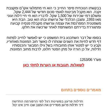
בבקשתו הנוכחית סיפר החייב כי הוא חי מתמלוגי אקו"ם ומקצבת
זקנה. הוא מקבל מביטוח לאומי סכום חודשי של 2,444 שקל,
ומשלם דמי שכירות של 1,500 שקל. לדבריו הוא חי חיי דלות ועוני
מאז 1993, ומצבן הכלכלי של גרושתו ובתו הוא טוב. הבת היא
משפטנית המפרנסת את עצמה וגרושתו מקבלת פנסיה קבועה
ומתגוררת בדירתם המשותפת לאחר שרכשה את חלקו.
בסופו של דבר השתכנע בית המשפט כי יש לאפשר לחייב לפתוח
דף חדש לחיות את השנים שנותרו לו כאשר חוב המזונות מאחוריו.
וקבע כי יש לפטור אותו מחובותיו בשל גילו המבוגר והכנסותיו
הדלות, על כן הורה על מתן הפטר חלוט, לרבות מחוב המזונות.
פש"ר 1253/06
לשאלות, תגובות או הערות לחץ/י כאן
מאמרים נוספים בתחום
חדלות פרעון בפשיטת רגל לפי הרפורמה החדשה
דיני חדלות פרעון מסדירים את המצב שבו חייב אינו יכול