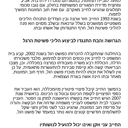
לפועל לגביית המזונות, במסגרתם נמכרו דירתו בתל אביב
ומחצית מדירת המגורים המשותפת בחולון, וגם נגבו סכומי
תמלוגים שהגיעו לחייב מאקו"ם. עם זאת חוב המזונות המשיך
לתפוח.
בשנת 1993 החייב חזר ארצה ובין הצדדים התנהלו הליכים
משפטיים ממושכים בשלל ערכאות ובשלב מסוים הוא פנה
להליכי פשיטת רגל, חרף התנגדותן של אשתו ובתו.
הגרושה והבת התנגדו לביצוע הליכי פשיטת הרגל
בהחלטה שהתקבלה להכרזתו כפושט רגל בשנת 2002, קבע בית
המשפט כי לחייב אין נכסים הניתנים למימוש, מלבד משכורתו
הדלה, הכוללת רבע משרה מעבודתו כמרצה במכללה. וכן, מצבו
הבריאותי קשה ולא קיימת סבירות להתעשרות פתאומית, על כן
אין לשלול את זכותו להיות מוכרז פושט רגל, חרף חוב המזונות,
מאחר ובתו הינה אשה בוגרת ועצמאית.
בהמשך החייב קיבל פיצויי פיטורין מהמכללה, הוא העביר את
כספי הפיצויים לקופת הכינוס ובוטל צו הכינוס. בראשית שנת
2007 הגיש החייב את בקשתו הראשונה למתן צו הפטר. העניין
הועבר לבית המשפט לענייני משפחה שדחה את הבקשה והורה
על פריסת חוב המזונות, שהגיע כבר לשני מליון וחצי שקל
לתשלומים חודשיים קטנים והוא נותר במעמד של פושט רגל.
החייב עני וזקן ואינו יכול להועיל לנושותיו