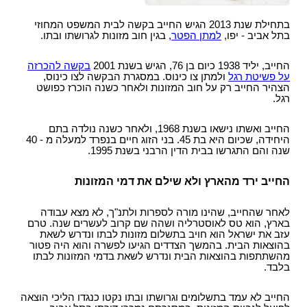
בתחילת שנת 2013 הגיש החייב בקשה לבית המשפט המחוזי
בתל אביב - יפו,
למתן הפטר
, בגין חוב מזונות לגרושתו ובתו.
החייב, יליד 1938 כיום בן 76, הגיש בשנת 2001
בקשה להכרזה
על פשיטת רגל
ולמתן צו כינוס. במסגרת הבקשה לצו כינוס,
הצהיר החייב רק על חוב המזונות ולאחר כשנה הוכרז כפושט
רגל.
החייב ואשתו נישאו בשנת 1968, ולאחר כשנה נולדה בתם
היחידה, שכיום היא בת 45. בני הזוג חיים בנפרד למעלה מ - 40
שנה והם התגרשו בבית הדין הרבני בשנת 1995.
החייב ירד מהארץ ולא שילם את דמי המזונות
לאחר שהחייב, שהינו מורה לספרות ולתנ"ך, לא מצא עבודה
בארץ, הוא טס לאוסטרליה ושהה שם קרוב לעשרים שנה. טרם
עזב את ישראל הוא חויב בתשלום מזונות לבתו ונדרש לשאת
בהוצאות הבית. בהמשך הצדדים הגיעו לפשרה והוא היה פטור
מהשתתפות בהוצאות הבית ונדרש לשאת בדמי המזונות לבתו
בלבד.
החייב לא עמד בתשלומים וגרושתו ובתו נקטו כנגדו הליכי הוצאה