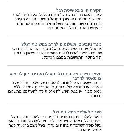
חקירת חייב בפשיטת רגל
לצורך הגשת חוות דעת על מצבו הכלכלי של החייב לאחר
מתן צו כינוס נכסים, עורך המנהל המיוחד חקירה מקיפה
בדבר ההוצאות וההכנסות של החייב, והנכסים שניתנים
למימוש במסגרת הליך פשיטת רגל.
כיצד נקבע צו תשלומים לחייב בפשיטת רגל?
צו תשלומים חודשי בפשיטת רגל מסדיר את החיוב החודשי
שנדרש החייב לשלם לקופת הנושים לצורך פירעון חובותיו
תוך בחינה והתחשבות במצבו הכלכלי.
מעצר חייב בפשיטת רגל: באילו מקרים ניתן להוציא
צו מאסר לחייב?
בית המשפט רשאי להורות למשטרה על מעצר החייב עקב
העברה או הסתרה של נכסים, אי התייצבות לחקירה ללא
נימוק סביר, או בשל חשש להימלטות כדי להשתמט מתשלום
חובותיו.
הפטר לאלתר בפשיטת רגל
הפטר לאלתר ניתן במקרים חריגים מיד לאחר ההכרזה על
פשיטת רגל, כאשר לחייב אין כל נכסים למימוש חובותיו והוא
נטול כושר השתכרות בהווה ובעתיד, בשל מצב בריאותי קשה
או גיל מתקדם.