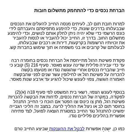
הברחת נכסים כדי להתחמק מתשלום חובות
למרות חובת תום לב, לעיתים מנסה החייב להעלים את הנכסים
שבבעלותו בדרכים שונות, כדי להימנע מתפיסתם והעברתם לידי
כונס הרשמי כדי שלא יהיה ניתן לחלק אותם לנושים, וכדי להימנע
מתשלום החוב. בדרך זו, החייב יכול להעביר או לנסות להעביר
את זכויותיו הרשומות בקרקעות, דירות או רכבים שבבעלותו,
לבעלותם של קרובים או בני משפחה או תוך שימוש בחברות קש.
פקודת פשיטת הרגל מתייחסת אל הברחת נכסים בחומרה רבה
עד כדי עבירה פלילית שדינה עונש מאסר. סעיף 216 (5) קובע כי
חייב שהבריח נכסים אחרי שהוגשה נגדו או מטעמו בקשה
להכרזה על פשיטת רגל או לחילופין עשר שנים לפני שהבקשה
האמורה הוגשה, צפוי לעונש שיכול להגיע עד ארבע שנות מאסר.
בנוסף לעונש הצפוי, רשאי בית המשפט לפי סעיף 18ה (א)(2)
לפקודה, במקרה של הברחת נכסים, לדחות את הבקשה להכרזת
פשיטת רגל, מתן צו כינוס וצו הפטר אם הוכח כי החייב התנהל
בחוסר תום לב או ניצל את ההליך לרעה. במצב זה הליכי הגבייה
ימשיכו להתנהל נגד החייב במסגרת הוצאה לפועל, לצד פתיחה
אפשרית בהליכים פליליים נגדו.
כמו כן, ישנה אפשרות
לבטל את ההענקות
שביצע החייב טרם