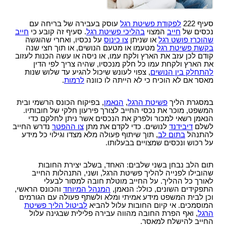
סעיף 222
לפקודת פשיטת רגל
עוסק בעבירה של בריחה עם
נכסים של
חייב
המצוי
בהליכי פשיטת רגל
. סעיף זה קובע כי
חייב
שהוכרז פושט רגל
או שניתן
צו כינוס
על נכסיו, ואחרי שהוגשה
בקשת פשיטת רגל
מטעמו או מטעם הנושים, או תוך חצי שנה
קודם לכן עזב את הארץ ולקח עמו, או ניסה או עשה הכנות לעזוב
את הארץ ולקחת עמו כל חלק מנכסיו, שהיה צריך לפי הדין
להתחלק בין הנושים
, צפוי לעונש שיכול להגיע עד שלוש שנות
מאסר אם לא הוכיח כי לא הייתה לו כוונה
לרמות
.
במסגרת הליך
פשיטת הרגל
,
הנאמן
, בפיקוח הכונס הרשמי ובית
המשפט, מוכר את נכסי החייב לצורך פירעון חלקי של חובותיו.
הנאמן רשאי למכור ולפרק את הנכסים אשר ניתן לחלקם כדי
לשלם
דיבידנד
לנושים. כדי לקדם את מתן
צו ההפטר
נדרש החייב
להתנהל
בתום לב
, תוך שיתוף פעולה מלא מצדו וגילוי כל מידע
על רכוש ונכסים שמצויים בבעלותו.
תום הלב נבחן בשני שלבים: האחד, בשלב יצירת החובות
שהובילו לפנייה להליך פשיטת הרגל, ושני, התנהלות החייב
לאורך כל ההליך. על החייב מוטלת חובה למסור לבעלי
התפקידים השונים, כולל: הנאמן,
המנהל המיוחד
והכונס הראשי,
וכן לבית המשפט מידע אמיתי ומלא ולשתף פעולה עם הגורמים
המוסמכים. אי קיום החובות עלול להביא
לביטול הליך פשיטת
הרגל
, ואף הפרת החובה מהווה עבירה פלילית שבגינה עלול
החייב להישלח למאסר.