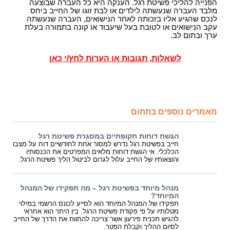
הפנייה להליכי פשיטת רגל. הענקה היא כל העברה שבוצעה
מלבד העברה שנעשתה לילדים או לבת זוגו של החייב ביחס
לנכס שהגיע אליו בזכותה לאחר הנישואים, העברה שנעשתה
עקב הנישואים או לטובת בעל שיעבוד או קונה בתמורה בעלת
ערך ובתום לב.
לשאלות, תגובות או הערות לחץ/י כאן
מאמרים נוספים בתחום
הגשת דוחות תקופתיים במסגרת פשיטת רגל
חייב בפשיטת רגל נדרש למסור אחת לחודשיים דוח על מצבו
הכלכלי. אי הגשת דוחות מלאים המפרטים את הכנסותיו
והוצאותיו של החייב עלול לגרום לביטול הליך פשיטת הרגל.
מנהל מיוחד בפשיטת רגל – מה תפקידו של המנהל
המיוחד?
תפקידו של המנהל המיוחד הוא לסייע לכונס הרשמי במילוי
מטלותיו על פי פקודת פשיטת הרגל. בין היתר הוא אחראי
להגיש תכנית פירעון אשר צריכה להתוות את הדרך של החייב
לסיום ההליך וקבלת הפטר.