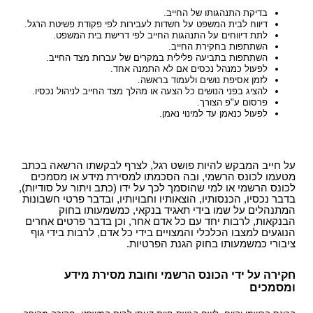
בדיקת התנהגותו של החייב.
דיווח לבית המשפט על חשדות לעבירות לפי פקודת פשיטת הרגל.
לתת דיווחים על התנהגות החייב לפי דרישת בית המשפט.
השתתפות בחקירת החייב.
השתתפות בתביעה פלילית במקרים של עברות מצד החייב.
לפעול כמנהל נכסים אם לא התמנה אחד.
לזמן אסיפת נושים ולעמוד בראשה.
להציג בפני הנושים כל הצעה או מהלך מצד החייב לניהול נכסיו.
פרסום ע"פ הצורך.
לפעול כנאמן עד למינוי נאמן.
על חייב המבקש להיות פושט רגל, לצרף לבקשתו הרשאה בכתב
מטעמו לכונס הרשמי, ובה הסכמתו למסירת מידע או מסמכים
לכונס הרשמי או למי שהוסמך לכך על ידו (כתב ויתור על סודיות),
בדבר נכסיו, הכנסותיו, הוצאותיו וחבויותיו, ובדבר פרטי חשבונות
המתנהלים על שמו בידי תאגיד בנקאי, כמשמעותו בחוק
הבנקאות, לרבות יחד עם כל אדם אחר, וכן בדבר פרטים אחרים
הנוגעים למצבו הכלכלי והמצויים בידי כל אדם, לרבות בידי גוף
ציבורי כמשמעותו בחוק הגנת הפרטיות.
חקירה על ידי הכונס הרשמי וחובת מסירת מידע
ומסמכים