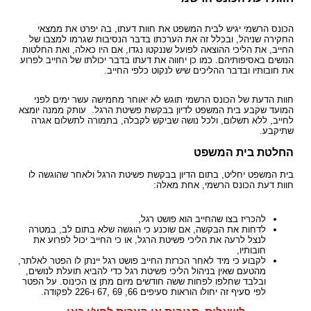
הכונס הרשמי יגיש לבית המשפט את חוות דעתו, בה יפרט את ממצאי
החקירה שניהל, ובכלל זה את הערכתו בדבר הנסיבות שגרמו למצבו של
החייב, את הליכי ההוצאה לפועל שננקטו נגדו, אם היו כאלה, ואת החלטות
הנושים באסיפותיהם. כמו כן יחווה את דעתו בדבר יכולתו של החייב לפרוע
את חובותיו ובדבר ההליכים שיש לנקוט כלפי החייב.
חוות הדעת של הכונס הרשמי תוגש לא יאוחר מחמישה עשר ימים לפני
המועד שקבע בית המשפט לדיון בבקשת פשיטת הרגל. עותק ממנה יומצא
לחייב, ללא תשלום, ולכל נושה שביקש לקבלה, בתמורה לתשלום אגרה
שתיקבע.
החלטת בית המשפט
בית המשפט יחליט, בתום הדיון בבקשת פשיטת הרגל ולאחר שהוגשה לו
חוות דעת הכונס הרשמי, אחת מאלה:
להכריז בצו שהחייב הוא פושט רגל,
לדחות את הבקשה, אם שוכנע כי הוגשה שלא בתום לב, במטרה
לנצל לרעה את הליכי פשיטת הרגל, או כי החייב יכול לפרוע את
חובותיו,
לקבוע כי מיד לאחר הכרזת החייב פושט רגל יינתן לו הפטר לאלתר,
מהטעם שאין בניהול הליכי פשיטת רגל כדי להביא תועלת לנושים,
ובלבד שחלפו לפחות ששה חודשים מיום מתן צו הכינוס. על הפטר
לפי סעיף זה יחולו הוראות סעיפים 66, 69 ,67 ו-226 לפקודה.