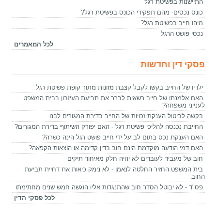
התיישנות בפשיטת רגל
כונס נכסים- מהם תפקידי הכונס בפשיטת רגל?
מיהו חייב בפשיטת רגל?
נכסי פושט הרגל
לכל המאמרים
פסקי דין וחדשות
ילדיו של החייב בקשו לקבל קצבת מזונות מתוך קופת פשיטת רגל
האם אלמנתו של חייב רשאית לברר את תביעת העיזבון בבית המשפט
לענייני משפחה?
בקשה לביטול הענקת זכויות של החייב בדירת המגורים לבנו
החייבת נכנסה להליכי פשיטת רגל - האם יפורק השיתוף בדירת המגורים?
האם הענקת נכס בתום לב על ידי חייב פושט רגל הינה כשרה?
האם דמי הודעה מוקדמת הינם חוב בדין קדימה או הוצאות הקפאה?
חוב של מעביד לעובדים לא יהיה חלק מאיחוד תיקים
בית המשפט החזיר החלטה לנאמן - לא נימק כיאות את דחיית תביעת
החוב
פס"ד - לא יבוטל הסדר חוב שהתנגדות אליו הוגשה חמש שנים מחתימתו
לכל פסקי הדין