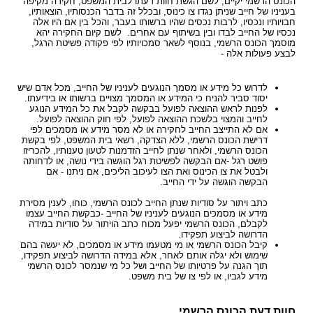
הכונס הרשמי יקיים, לשם הגשת חוות דעתו לבית המשפט, חקירה מקיפה
בעניניו של חייב שניתן נגדו צו כינוס, ובכלל זה בדבר הכנסותיו, הוצאותיו,
חבויותיו ונכסיו, לרבות נכסים שהיו ברשותו בעבר, והכל בין אם היו אלה
נכסיו של החייב לבדו ובין בשיתוף עם אחרים. לשם קיום החקירה יהא
מוסמך הכונס הרשמי, בנוסף לשאר סמכויותיו לפי פקודה פשיטת הרגל,
לבצע פעולות אלה -
לדרוש כל מידע או מסמך הנוגעים לעניניו של החייב, מכל אדם שיש
יסוד סביר להניח כי המידע או המסמך מצויים ברשותו או בידיעתו.
לפנות לראש ההוצאה לפועל בבקשה לקבל את כל המידע הנוגע
לחייב והמצוי בלשכת ההוצאה לפועל, לפי חוק ההוצאה לפועל.
אם לא התייצב החייב לחקירה או לא מסר מידע או מסמכים לפי
דרישת הכונס הרשמי, ללא הצדקה, רשאי בית המשפט, לפי בקשת
הכונס הרשמי, ולאחר שנתן לחייב הזדמנות לטעון טענותיו, להכריזו
פושט רגל -אם הבקשה לפשיטת רגל הוגשה בידי נושה, או לדחותה
ולבטל את צו הכינוס ואת הצו לעיכוב הליכים, אם ניתנו - אם
הבקשה הוגשה על ידי החייב.
כתב ויתור על סודיות שנתן החייב לכונס הרשמי, כוחו, לענין מסירת
מידע או מסמכים הנוגעים לעניניו של החייב -כבקשת החייב עצמו
לקבלם, הכונס הרשמי יפעל מכוח כתב הויתור על סודיות במידה
הדרושה לביצוע תפקידו.
קיבל הכונס הרשמי או מי מטעמו מידע או מסמכים, לא יעשה בהם
שימוש ולא יגלה אותם לאחר, אלא במידה הדרושה לביצוע תפקידו,
תוך הגנה על פרטיותו של החייב ושל כל מי שנמסר לכונס הרשמי
מידע לגביו, או לפי צו של בית משפט.
חוות דעת הכונס הרשמי